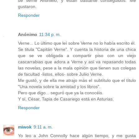
de verne Antihielo, y están bastante conseguidos. Me
gustaron.
Responder
Anónimo
11:34 p. m.
Verne... Lo último que leí sobre Verne no lo había escrito él.
Se titula "Capitán Verne". Y cuenta la historia de una chica
que se ve obligada a compartir piso con un viejo
cascarrabias que adora a Verne y así va repasando todas
las novelas, pese a la mala opinión que tienen sus colegas
de facultad -listos, ellos- sobre Juliio Verne.
Me gustó, y de ella me atrajo más el subtítulo que el título
"Una novela sobre la amistad y los libros".
Pero que digo... seguró que ya la conocéis.
Y sí, César, Tapia de Casariego está en Asturias.
Responder
miwok
9:11 a. m.
Yo leo a John Connolly hace algún tiempo, y me gusta