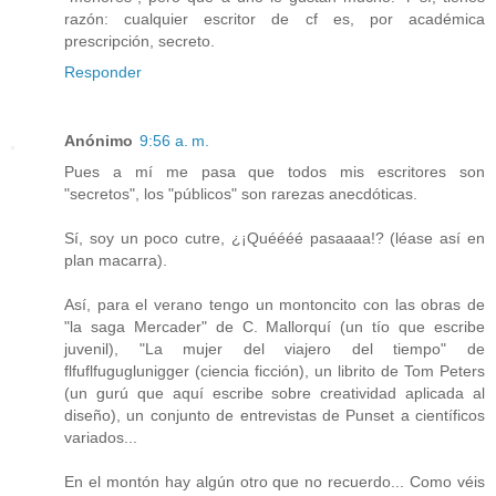
razón: cualquier escritor de cf es, por académica
prescripción, secreto.
Responder
Anónimo
9:56 a. m.
Pues a mí me pasa que todos mis escritores son
"secretos", los "públicos" son rarezas anecdóticas.
Sí, soy un poco cutre, ¿¡Quéééé pasaaaa!? (léase así en
plan macarra).
Así, para el verano tengo un montoncito con las obras de
"la saga Mercader" de C. Mallorquí (un tío que escribe
juvenil), "La mujer del viajero del tiempo" de
flfuflfuguglunigger (ciencia ficción), un librito de Tom Peters
(un gurú que aquí escribe sobre creatividad aplicada al
diseño), un conjunto de entrevistas de Punset a científicos
variados...
En el montón hay algún otro que no recuerdo... Como véis