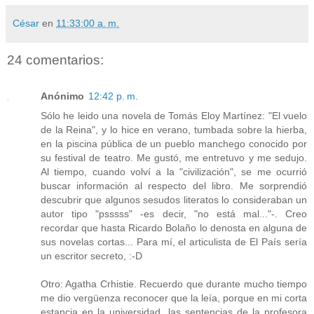
César
en
11:33:00 a. m.
24 comentarios:
Anónimo
12:42 p. m.
Sólo he leido una novela de Tomás Eloy Martínez: "El vuelo
de la Reina", y lo hice en verano, tumbada sobre la hierba,
en la piscina pública de un pueblo manchego conocido por
su festival de teatro. Me gustó, me entretuvo y me sedujo.
Al tiempo, cuando volví a la "civilización", se me ocurrió
buscar información al respecto del libro. Me sorprendió
descubrir que algunos sesudos literatos lo consideraban un
autor tipo "psssss" -es decir, "no está mal..."-. Creo
recordar que hasta Ricardo Bolaño lo denosta en alguna de
sus novelas cortas... Para mí, el articulista de El País sería
un escritor secreto, :-D
Otro: Agatha Crhistie. Recuerdo que durante mucho tiempo
me dio vergüenza reconocer que la leía, porque en mi corta
estancia en la universidad, las sentencias de la profesora