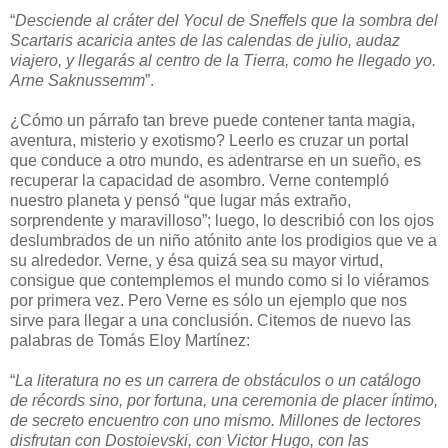
“
Desciende al cráter del Yocul de Sneffels que la sombra del
Scartaris acaricia antes de las calendas de julio, audaz
viajero, y llegarás al centro de la Tierra, como he llegado yo.
Arne Saknussemm
”.
¿Cómo un párrafo tan breve puede contener tanta magia,
aventura, misterio y exotismo? Leerlo es cruzar un portal
que conduce a otro mundo, es adentrarse en un sueño, es
recuperar la capacidad de asombro. Verne contempló
nuestro planeta y pensó “que lugar más extraño,
sorprendente y maravilloso”; luego, lo describió con los ojos
deslumbrados de un niño atónito ante los prodigios que ve a
su alrededor. Verne, y ésa quizá sea su mayor virtud,
consigue que contemplemos el mundo como si lo viéramos
por primera vez. Pero Verne es sólo un ejemplo que nos
sirve para llegar a una conclusión. Citemos de nuevo las
palabras de Tomás Eloy Martínez:
“
La literatura no es un carrera de obstáculos o un catálogo
de récords sino, por fortuna, una ceremonia de placer íntimo,
de secreto encuentro con uno mismo. Millones de lectores
disfrutan con Dostoievski, con Victor Hugo, con las