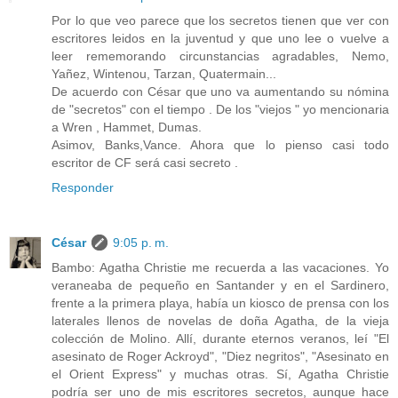
Por lo que veo parece que los secretos tienen que ver con
escritores leidos en la juventud y que uno lee o vuelve a
leer rememorando circunstancias agradables, Nemo,
Yañez, Wintenou, Tarzan, Quatermain...
De acuerdo con César que uno va aumentando su nómina
de "secretos" con el tiempo . De los "viejos " yo mencionaria
a Wren , Hammet, Dumas.
Asimov, Banks,Vance. Ahora que lo pienso casi todo
escritor de CF será casi secreto .
Responder
César
9:05 p. m.
Bambo: Agatha Christie me recuerda a las vacaciones. Yo
veraneaba de pequeño en Santander y en el Sardinero,
frente a la primera playa, había un kiosco de prensa con los
laterales llenos de novelas de doña Agatha, de la vieja
colección de Molino. Allí, durante eternos veranos, leí "El
asesinato de Roger Ackroyd", "Diez negritos", "Asesinato en
el Orient Express" y muchas otras. Sí, Agatha Christie
podría ser uno de mis escritores secretos, aunque hace