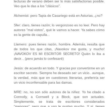
lecturas de verano deben ser lo más satisfactorias posible.
Veo que le das a los "clásicos".
Alchemist: pero Tapia de Casariego está en Asturias, ¿no?
Sfer: claro, tienes razón; lo vergonzoso es no leer. Pero hay
autores "mal vistos", qué le vamos a hacer. Ya sabes cómo
es la gente de capulla...
Llamero: pues tienes razón, hombre. Además, resulta que
de todos los que citas, ¡Navokov me gusta, y mucho!
¡NAVOKOV ES MI ESCRITOR SECRETO! Quién lo iba a
decir... (pero jamás lo confesaré)
Jesús: de acuerdo en todo. Y gracias por convertirme en un
escritor secreto. Siempre he deseado ser un vicio.. aunque,
la verdad, más que en cuestiones literarias, preferiría ser
un vicio inconfensable para las damas.
MRE: no, no son sólo autores de la niñez. Yo he citado a
Connolly, a Cornwell y a Block, que son actuales.
Simplemente, se trata de escritores considerados
"menores", pero que a uno le gustan mucho. Y sí, tienes