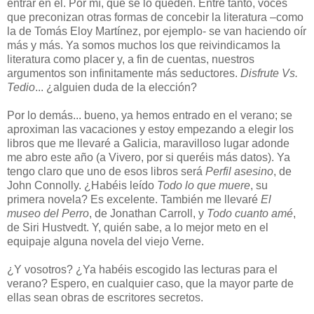
entrar en él. Por mí, que se lo queden. Entre tanto, voces
que preconizan otras formas de concebir la literatura –como
la de Tomás Eloy Martínez, por ejemplo- se van haciendo oír
más y más. Ya somos muchos los que reivindicamos la
literatura como placer y, a fin de cuentas, nuestros
argumentos son infinitamente más seductores.
Disfrute Vs.
Tedio
... ¿alguien duda de la elección?
Por lo demás... bueno, ya hemos entrado en el verano; se
aproximan las vacaciones y estoy empezando a elegir los
libros que me llevaré a Galicia, maravilloso lugar adonde
me abro este año (a Vivero, por si queréis más datos). Ya
tengo claro que uno de esos libros será
Perfil asesino
, de
John Connolly. ¿Habéis leído
Todo lo que muere
, su
primera novela? Es excelente. También me llevaré
El
museo del Perro
, de Jonathan Carroll, y
Todo cuanto amé
,
de Siri Hustvedt. Y, quién sabe, a lo mejor meto en el
equipaje alguna novela del viejo Verne.
¿Y vosotros? ¿Ya habéis escogido las lecturas para el
verano? Espero, en cualquier caso, que la mayor parte de
ellas sean obras de escritores secretos.