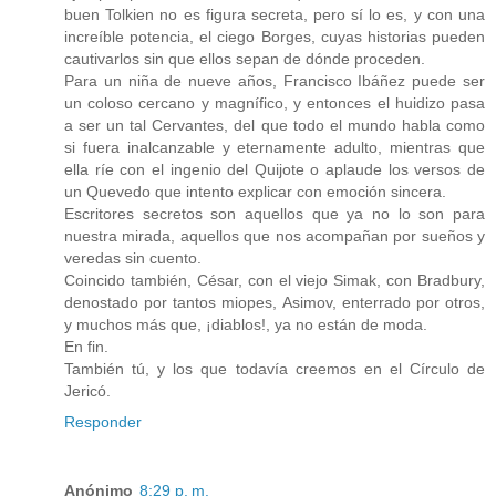
buen Tolkien no es figura secreta, pero sí lo es, y con una
increíble potencia, el ciego Borges, cuyas historias pueden
cautivarlos sin que ellos sepan de dónde proceden.
Para un niña de nueve años, Francisco Ibáñez puede ser
un coloso cercano y magnífico, y entonces el huidizo pasa
a ser un tal Cervantes, del que todo el mundo habla como
si fuera inalcanzable y eternamente adulto, mientras que
ella ríe con el ingenio del Quijote o aplaude los versos de
un Quevedo que intento explicar con emoción sincera.
Escritores secretos son aquellos que ya no lo son para
nuestra mirada, aquellos que nos acompañan por sueños y
veredas sin cuento.
Coincido también, César, con el viejo Simak, con Bradbury,
denostado por tantos miopes, Asimov, enterrado por otros,
y muchos más que, ¡diablos!, ya no están de moda.
En fin.
También tú, y los que todavía creemos en el Círculo de
Jericó.
Responder
Anónimo
8:29 p. m.