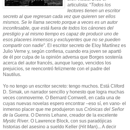
articulista: “
Todos los
lectores tienen un escritor
secreto al que regresan cada vez que quieren ser ellos
mismos. Se le llama secreto porque a veces es un autor
inconfesable, que está fuera de todos los cánones del
prestigio y al mismo tiempo es capaz de producir uno de
esos placeres inmensos y excluyentes que no se pueden
compartir con nadie
”. El escritor secreto de Eloy Martínez es
Julio Verne y, según confiesa, cuando era joven se apartó
de él por culpa de la opinión adversa que Borges sostenía
acerca del autor francés, aunque luego, vencidos los
prejuicios, se reencontró felizmente con el padre del
Nautilus.
Yo no tengo un escritor secreto: tengo muchos. Está Cliford
D. Simak, un narrador sencillo y honesto que logra muchas
veces conmoverme. O Bernard Cornwell, en cada una de
cuyas nuevas novelas espero encontrar –eso sí, en vano- el
inmenso placer que me produjeron sus
Crónicas del Señor
de la Guerra
. O Dennis Lehane, creador de la excelente
Mystic River
. O Lawrence Block, con sus paradójicas
historias del asesino a sueldo Keller (
Hit Man
)... A decir