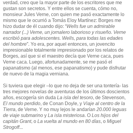
verdad, creo que la mayor parte de los escritores que me
gustan son secretos. Y entre ellos se cuenta, cómo no,
monsieur Jules Verne, con quien me pasó exactamente lo
mismo que le ocurrió a Tomás Eloy Martínez: Borges me
hizo dudar de él cuando dijo: “
Wells fue un admirable
narrador (...) Verne, un jornalero laborioso y risueño. Verne
escribió para adolescentes. Wells, para todas las edades
del hombre
”. Yo era, por aquel entonces, un jovencito
impresionable totalmente impresionado por los relatos de
Borges, así que si el maestro decía que Verne caca, pues
Verne caca. Luego, afortunadamente, se me pasó el
papanatismo (al menos, ese papanatismo) y pude disfrutar
de nuevo de la magia verniana.
Si tuviera que elegir –lo que no deja de ser una tontería- las
tres mejores novelas de aventuras de los últimos doscientos
años, escogería sin duda
La isla del tesoro
, de Stevenson,
El mundo perdido
, de Conan Doyle, y
Viaje al centro de la
Tierra
, de Verne. Y no muy lejos le andarían
20.000 leguas
de viaje submarino
y
La isla misteriosa
. O
Los hijos del
capitán Grant
, o
La vuelta al mundo en 80 días
, o
Miguel
Strogoff
...