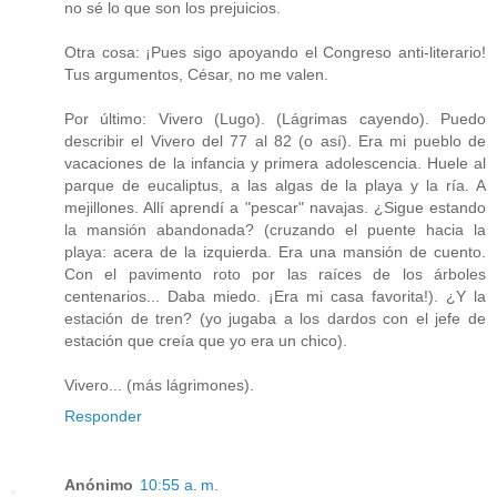
no sé lo que son los prejuicios.
Otra cosa: ¡Pues sigo apoyando el Congreso anti-literario!
Tus argumentos, César, no me valen.
Por último: Vivero (Lugo). (Lágrimas cayendo). Puedo
describir el Vivero del 77 al 82 (o así). Era mi pueblo de
vacaciones de la infancia y primera adolescencia. Huele al
parque de eucaliptus, a las algas de la playa y la ría. A
mejillones. Allí aprendí a "pescar" navajas. ¿Sigue estando
la mansión abandonada? (cruzando el puente hacia la
playa: acera de la izquierda. Era una mansión de cuento.
Con el pavimento roto por las raíces de los árboles
centenarios... Daba miedo. ¡Era mi casa favorita!). ¿Y la
estación de tren? (yo jugaba a los dardos con el jefe de
estación que creía que yo era un chico).
Vivero... (más lágrimones).
Responder
Anónimo
10:55 a. m.