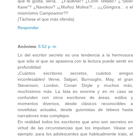
que te gusta, sería... ¿Faulkner? ¿Corin Tellado? ¿"Silver
Kane"? ¿Navokov? ¡¿Muñoz Molina?!... ¡¡¿Góngora... o el
mismísimo Campoamor?!!
(Táchese el que más ofenda)
Responder
Anónimo
5:52 p. m.
Lo del escritor secreto es una tendencia a la hermosura
que sólo el que se apasiona con la lectura puede sentir en
profundidad.
¡Cuántos escritores secretos, cuántos amigos
inconfesables! Verne, Salgari, Burroughs, May, el gran
Stevenson, London, Conan Doyle y muchos más,
muchísimos más. La lista es enorme y en mi caso se
confunden con otros escritores de áreas, estilos y
momentos diversos, desde clásicos reconocibles a
novelistas actuales, desde guionistas de tebeos hasta
narradores más complejos.
En realidad todos los escritores que amo son secretos en
virtud de las circunstancias que los impulsan. Véase un
ejemplo: para los adolescentes que habitualmente trato, el