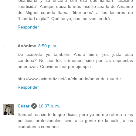
losantiana y su encono con eso que llaman "laicismo
liberticida". Aunque quizá lo más insólito sea lo de Amando
de Miguel cuando llama "libertarios" a los lectores de
"Libertad digital". Qué sé yo, sus motivos tendrá...
Responder
Anónimo
8:50 p. m.
De acuerdo yo también. Ahora bien, ¿es justa esta
condena? No por los crímenes, sino por las supuestas
amenazas. Conviene leer por ejemplo:
http://www.javierortiz.net/jor/elmundo/pena-de-muerte
Responder
César
10:37 p. m.
Samael: es cierto lo que dices, pero yo no me refería a los
políticos profesionales, sino a la gente de la calle, a los
ciudadanos comunes.