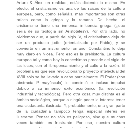
Arturo & Álex: en realidad, estáis diciendo lo mismo. En
efecto, el cristianismo es una de las raíces de la cultura
europea, pero, como señaláis, más importantes son otras
raíces como la griega y la romana. De hecho, el
cristianismo tiene una inmensa influencia griega (¿qué
sería de su teología sin Aristóteles?). Por otro lado, no
olvidemos que, a partir del siglo IV, el cristianismo deja de
ser un producto judío (orientalizado por Pablo), y se
convierte en un instrumento romano. Constantino lo dejó
muy claro en Nicea. Pero eso es la prehistoria. La cultura
europea tal y como hoy la concebimos procede del siglo de
las luces, con el librepensamiento y el culto a la razón. El
problema es que ese revolucionario proyecto intelectual del
XVIII sólo se ha llevado a cabo parcialmente. El Poder (con
abstracta P mayúscula) lo consintió e incluso impulsó
debido a su inmenso éxito económico (la revolución
industrial y tecnológica). Pero otra cosa muy distinta es el
ámbito sociológico, porque a ningún poder le interesa tener
una ciudadanía ilustrada. Y, probablemente, una gran parte
de la ciudadanía tampoco tenga especial interés en
ilustrarse. Pensar no sólo es peligroso, sino que muchas
veces también es frustrante. Por eso, nuestra cultura