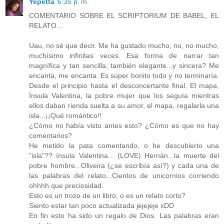
Yepetta
6:35 p. m.
COMENTARIO SOBRE EL SCRIPTORIUM DE BABEL, EL
RELATO...
Uau, no sé que decir. Me ha gustado mucho, no, no mucho,
muchísimo infinitas veces. Esa forma de narrar tan
magnífica y tan sencilla; también elegante...y sincera? Me
encanta, me encanta. Es súper bonito todo y no terminaría.
Desde el principio hasta el desconcertante final. El mapa,
Ínsula Valentina, la pobre mujer que los seguía mientras
ellos daban rienda suelta a su amor, el mapa, regalarla una
isla...¡¡Qué romántico!!
¿Cómo no había visto antes esto? ¿Cómo es que no hay
comentarios?
He metido la pata comentando, o he descubierto una
"isla"?? ínsula Valentina... (LOVE) Hernán...la muerte del
pobre hombre...Oliveira (¿se escribía así?) y cada una de
las palabras del relato...Cientos de unicornios corriendo
ohhhh que preciosidad.
Esto es un trozo de un libro, o es un relato corto?
Siento estar tan poco actualizada jejejeje xDD
En fin esto ha sido un regalo de Dios. Las palabras eran