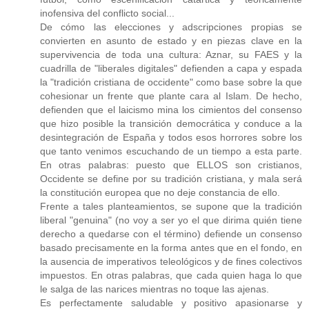
inofensiva del conflicto social...
De cómo las elecciones y adscripciones propias se
convierten en asunto de estado y en piezas clave en la
supervivencia de toda una cultura: Aznar, su FAES y la
cuadrilla de "liberales digitales" defienden a capa y espada
la "tradición cristiana de occidente" como base sobre la que
cohesionar un frente que plante cara al Islam. De hecho,
defienden que el laicismo mina los cimientos del consenso
que hizo posible la transición democrática y conduce a la
desintegración de España y todos esos horrores sobre los
que tanto venimos escuchando de un tiempo a esta parte.
En otras palabras: puesto que ELLOS son cristianos,
Occidente se define por su tradición cristiana, y mala será
la constitución europea que no deje constancia de ello.
Frente a tales planteamientos, se supone que la tradición
liberal "genuina" (no voy a ser yo el que dirima quién tiene
derecho a quedarse con el término) defiende un consenso
basado precisamente en la forma antes que en el fondo, en
la ausencia de imperativos teleológicos y de fines colectivos
impuestos. En otras palabras, que cada quien haga lo que
le salga de las narices mientras no toque las ajenas.
Es perfectamente saludable y positivo apasionarse y