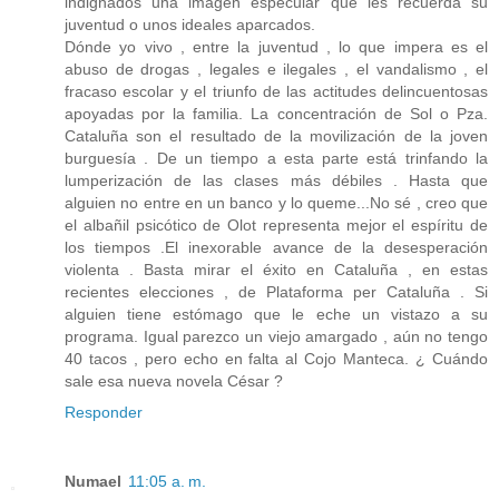
indignados una imagen especular que les recuerda su
juventud o unos ideales aparcados.
Dónde yo vivo , entre la juventud , lo que impera es el
abuso de drogas , legales e ilegales , el vandalismo , el
fracaso escolar y el triunfo de las actitudes delincuentosas
apoyadas por la familia. La concentración de Sol o Pza.
Cataluña son el resultado de la movilización de la joven
burguesía . De un tiempo a esta parte está trinfando la
lumperización de las clases más débiles . Hasta que
alguien no entre en un banco y lo queme...No sé , creo que
el albañil psicótico de Olot representa mejor el espíritu de
los tiempos .El inexorable avance de la desesperación
violenta . Basta mirar el éxito en Cataluña , en estas
recientes elecciones , de Plataforma per Cataluña . Si
alguien tiene estómago que le eche un vistazo a su
programa. Igual parezco un viejo amargado , aún no tengo
40 tacos , pero echo en falta al Cojo Manteca. ¿ Cuándo
sale esa nueva novela César ?
Responder
Numael
11:05 a. m.