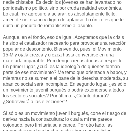
nadie chistaba. Es decir, los jóvenes se han levantado no
por idealismo político, sino por cruda realidad económica.
Lo cual, me apresuro a aclarar, es absolutamente lícito,
amén de necesario y digno de aplauso. Lo único es que le
quita un poquito de romanticismo al asunto.
Aunque, en el fondo, eso da igual. Aceptemos que la crisis
ha sido el catalizador necesario para provocar una reacción
popular de descontento. Bienvenido, pues, el Movimiento
15-M y ojalá crezca y crezca hasta convertirse en una
marejada imparable. Pero tengo ciertas dudas al respecto.
En primer lugar, ¿cuál es la ideología de quienes forman
parte de ese movimiento? Me temo que orientada a babor, y
mientras no se sumen a él parte de la derecha moderada, su
abanico social será incompleto. En segundo lugar, ¿es sólo
un movimiento juvenil burgués o podrá extenderse a todos
los sectores sociales? Por último: ¿Cuánto durará?
¿Sobrevivirá a las elecciones?
Si sólo es un movimiento juvenil burgués, corre el riesgo de
derivar hacia la contracultura; lo cual a mí me parece
cojonudo, pero limitaría su alcance. Por otro lado, las
propuestas que han hecho hasta ahora son realistas,