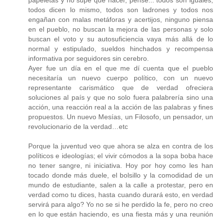
papeletas y no supe que hacer, pensé... todos son iguales,
todos dicen lo mismo, todos son ladrones y todos nos
engañan con malas metáforas y acertijos, ninguno piensa
en el pueblo, no buscan la mejora de las personas y solo
buscan el voto y su autosuficiencia vaya más allá de lo
normal y estipulado, sueldos hinchados y recompensa
informativa por seguidores sin cerebro.
Ayer fue un día en el que me dí cuenta que el pueblo
necesitaría un nuevo cuerpo político, con un nuevo
representante carismático que de verdad ofreciera
soluciones al país y que no solo fuera palabrería sino una
acción, una reacción real a la acción de las palabras y fines
propuestos. Un nuevo Mesías, un Filosofo, un pensador, un
revolucionario de la verdad…etc
Porque la juventud veo que ahora se alza en contra de los
políticos e ideologías; el vivir cómodos a la sopa boba hace
no tener sangre, ni iniciativa. Hoy por hoy como les han
tocado donde más duele, el bolsillo y la comodidad de un
mundo de estudiante, salen a la calle a protestar, pero en
verdad como tu dices, hasta cuando durará esto, en verdad
servirá para algo? Yo no se si he perdido la fe, pero no creo
en lo que están haciendo, es una fiesta más y una reunión