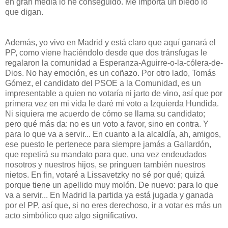
en gran media lo he conseguido. Me importa un bledo lo
que digan.
Además, yo vivo en Madrid y está claro que aquí ganará el
PP, como viene haciéndolo desde que dos tránsfugas le
regalaron la comunidad a Esperanza-Aguirre-o-la-cólera-de-
Dios. No hay emoción, es un coñazo. Por otro lado, Tomás
Gómez, el candidato del PSOE a la Comunidad, es un
impresentable a quien no votaría ni jarto de vino, así que por
primera vez en mi vida le daré mi voto a Izquierda Hundida.
Ni siquiera me acuerdo de cómo se llama su candidato;
pero qué más da: no es un voto a favor, sino en contra. Y
para lo que va a servir... En cuanto a la alcaldía, ah, amigos,
ese puesto le pertenece para siempre jamás a Gallardón,
que repetirá su mandato para que, una vez endeudados
nosotros y nuestros hijos, se pringuen también nuestros
nietos. En fin, votaré a Lissavetzky no sé por qué; quizá
porque tiene un apellido muy molón. De nuevo: para lo que
va a servir... En Madrid la partida ya está jugada y ganada
por el PP, así que, si no eres derechoso, ir a votar es más un
acto simbólico que algo significativo.