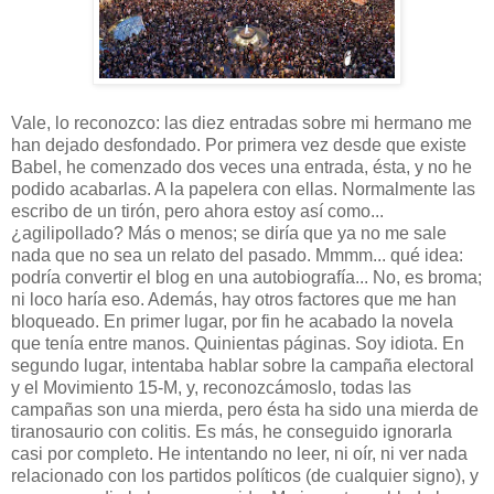
Vale, lo reconozco: las diez entradas sobre mi hermano me
han dejado desfondado. Por primera vez desde que existe
Babel, he comenzado dos veces una entrada, ésta, y no he
podido acabarlas. A la papelera con ellas. Normalmente las
escribo de un tirón, pero ahora estoy así como...
¿agilipollado? Más o menos; se diría que ya no me sale
nada que no sea un relato del pasado. Mmmm... qué idea:
podría convertir el blog en una autobiografía... No, es broma;
ni loco haría eso. Además, hay otros factores que me han
bloqueado. En primer lugar, por fin he acabado la novela
que tenía entre manos. Quinientas páginas. Soy idiota. En
segundo lugar, intentaba hablar sobre la campaña electoral
y el Movimiento 15-M, y, reconozcámoslo, todas las
campañas son una mierda, pero ésta ha sido una mierda de
tiranosaurio con colitis. Es más, he conseguido ignorarla
casi por completo. He intentando no leer, ni oír, ni ver nada
relacionado con los partidos políticos (de cualquier signo), y