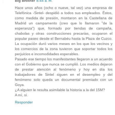
Big Brother
8:44 a. m.
Hace unos años (ocho o nueve, tal vez) una empresa de
Telefónica -Sintel- despidió a todos sus empleados. Ëstos,
como medida de presión, montaron en la Castellana de
Madrid un campamento (creo que lo llamaron "de la
esperanza") que, formado por tiendas de campaña,
chabolas y otras construcciones precarias, ocuparon el
popular paseo desde el Bernabéu hasta la Plaza de Cuzco.
La ocupación duró varios meses en los que los vecinos y
los comercios de la zona tuvieron que soportar todos los
perjuicios e incomodidades esperables.
Pasado ese tiempo los manifestantes llegaron a un acuerdo
con el Gobierno que nunca se cumplió. Los medios dejaron
de prestar atención al fenómeno y hoy en día los
trabajadores de Sintel siguen en el desempleo y del
fenómeno solo queda un documental premiado con un
Goya.
¿A alguien le resulta asimilable la historia a la del 15M?
A mí, sí.
Responder