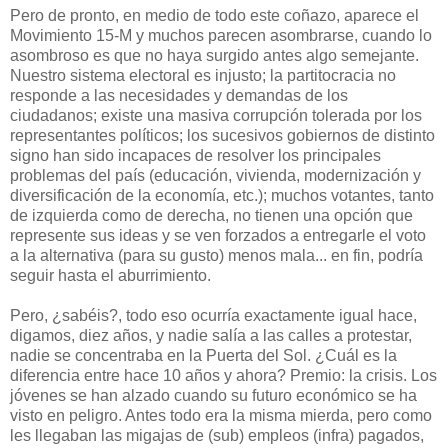
Pero de pronto, en medio de todo este coñazo, aparece el
Movimiento 15-M y muchos parecen asombrarse, cuando lo
asombroso es que no haya surgido antes algo semejante.
Nuestro sistema electoral es injusto; la partitocracia no
responde a las necesidades y demandas de los
ciudadanos; existe una masiva corrupción tolerada por los
representantes políticos; los sucesivos gobiernos de distinto
signo han sido incapaces de resolver los principales
problemas del país (educación, vivienda, modernización y
diversificación de la economía, etc.); muchos votantes, tanto
de izquierda como de derecha, no tienen una opción que
represente sus ideas y se ven forzados a entregarle el voto
a la alternativa (para su gusto) menos mala... en fin, podría
seguir hasta el aburrimiento.
Pero, ¿sabéis?, todo eso ocurría exactamente igual hace,
digamos, diez años, y nadie salía a las calles a protestar,
nadie se concentraba en la Puerta del Sol. ¿Cuál es la
diferencia entre hace 10 años y ahora? Premio: la crisis. Los
jóvenes se han alzado cuando su futuro económico se ha
visto en peligro. Antes todo era la misma mierda, pero como
les llegaban las migajas de (sub) empleos (infra) pagados,