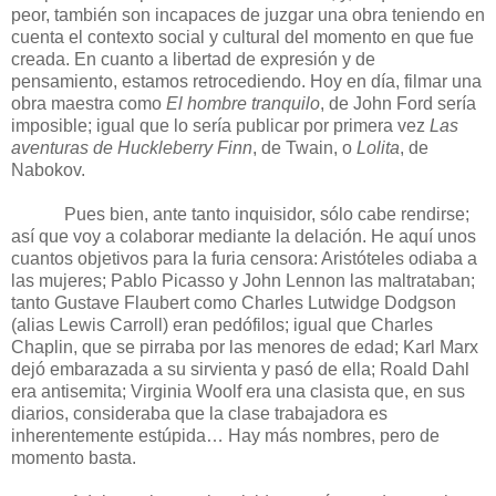
peor, también son incapaces de juzgar una obra teniendo en
cuenta el contexto social y cultural del momento en que fue
creada. En cuanto a libertad de expresión y de
pensamiento, estamos retrocediendo. Hoy en día, filmar una
obra maestra como
El hombre tranquilo
, de John Ford sería
imposible; igual que lo sería publicar por primera vez
Las
aventuras de Huckleberry Finn
, de Twain, o
Lolita
, de
Nabokov.
Pues bien, ante tanto inquisidor, sólo cabe rendirse;
así que voy a colaborar mediante la delación. He aquí unos
cuantos objetivos para la furia censora: Aristóteles odiaba a
las mujeres; Pablo Picasso y John Lennon las maltrataban;
tanto Gustave Flaubert como Charles Lutwidge Dodgson
(alias Lewis Carroll) eran pedófilos; igual que Charles
Chaplin, que se pirraba por las menores de edad; Karl Marx
dejó embarazada a su sirvienta y pasó de ella; Roald Dahl
era antisemita; Virginia Woolf era una clasista que, en sus
diarios, consideraba que la clase trabajadora es
inherentemente estúpida… Hay más nombres, pero de
momento basta.