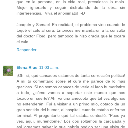
que en la persona, en la vida real, prevalezca lo malo.
Mejor ignorarlo y seguir disfrutando de la obra sin
interferencias. ¡Viva el anonimato! :-D
Joaquín y Samael: En realidad, el problema vino cuando le
toqué el culo al cura. Entonces me mandaron a la consulta
del doctor Floïd, pero tampoco le hizo gracia que le tocara
el culo.
Responder
Elena Rius
11:03 a. m.
¡Oh, sí, qué cansados estamos de tanta corrección política!
A mí tu comentario sobre el cura me parece de lo más
gracioso. Si no somos capaces de verle el lado humorístico
a todo, ¿cómo vamos a soportar este mundo que nos
tocado en suerte? Ahí va una anécdota que tal vez algunos
no entenderán. Fui a visitar a un primo mío, dotado de un
gran sentido del humor, al hospital, cuando estaba enfermo
terminal. Al preguntarle qué tal estaba contestó: "Pues ya
ves, aquí, muriéndome." Los dos soltamos la carcajada y
así logramos salvar lo que habría podido ser una visita de