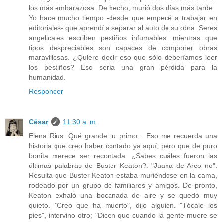
los más embarazosa. De hecho, murió dos días más tarde.
Yo hace mucho tiempo -desde que empecé a trabajar en
editoriales- que aprendí a separar al auto de su obra. Seres
angelicales escriben pestiños infumables, mientras que
tipos despreciables son capaces de componer obras
maravillosas. ¿Quiere decir eso que sólo deberíamos leer
los pestiños? Eso sería una gran pérdida para la
humanidad.
Responder
César
11:30 a. m.
Elena Rius: Qué grande tu primo... Eso me recuerda una
historia que creo haber contado ya aquí, pero que de puro
bonita merece ser recontada. ¿Sabes cuáles fueron las
últimas palabras de Buster Keaton?: "Juana de Arco no".
Resulta que Buster Keaton estaba muriéndose en la cama,
rodeado por un grupo de familiares y amigos. De pronto,
Keaton exhaló una bocanada de aire y se quedó muy
quieto. "Creo que ha muerto", dijo alguien. "Tócale los
pies", intervino otro; "Dicen que cuando la gente muere se