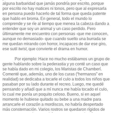
alguna barbaridad que jamás pondría por escrito, porque
por escrito no hay matices ni tonos, pero que al expresarla
en persona puedo hacerlo de tal forma que queda patente
que hablo en broma. En general, todo el mundo lo
comprende y se ríe al tiempo que menea la cabeza dando a
entender que soy un animal y un caso perdido. Pero
últimamente me encuentro con personas -que me conocen,
aunque no demasiado- que cuando suelto una burrada se
me quedan mirando con horror, incapaces de dar ese giro,
ese sutil
twist
, que convierte el drama en humor.
Por ejemplo: Hace no mucho estábamos un grupo de
gente hablando sobre la pederastia y yo conté un caso que
se había dado en mi colegio, los Maristas de Chamberí.
Comenté que, además, uno de los curas (“hermanos” en
realidad) se dedicaba a tocarle el culo a todos los niños que
pasaban por su lado durante el recreo. Luego, me quedé
pensando y añadí que a mí nunca me había tocado el culo,
lo cual me ponía un poquito celoso. Bueno, si en aquel
momento le hubiese quitado su bebe a una madre para
arrancarle el corazón a mordiscos, no habría despertado
más consternación. Varios rostros se quedaron rígidos de