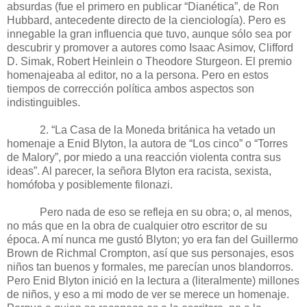
absurdas (fue el primero en publicar “Dianética”, de Ron
Hubbard, antecedente directo de la cienciología). Pero es
innegable la gran influencia que tuvo, aunque sólo sea por
descubrir y promover a autores como Isaac Asimov, Clifford
D. Simak, Robert Heinlein o Theodore Sturgeon. El premio
homenajeaba al editor, no a la persona. Pero en estos
tiempos de corrección política ambos aspectos son
indistinguibles.
2. “La Casa de la Moneda británica ha vetado un
homenaje a Enid Blyton, la autora de “Los cinco” o “Torres
de Malory”, por miedo a una reacción violenta contra sus
ideas”. Al parecer, la señora Blyton era racista, sexista,
homófoba y posiblemente filonazi.
Pero nada de eso se refleja en su obra; o, al menos,
no más que en la obra de cualquier otro escritor de su
época. A mí nunca me gustó Blyton; yo era fan del Guillermo
Brown de Richmal Crompton, así que sus personajes, esos
niños tan buenos y formales, me parecían unos blandorros.
Pero Enid Blyton inició en la lectura a (literalmente) millones
de niños, y eso a mi modo de ver se merece un homenaje.