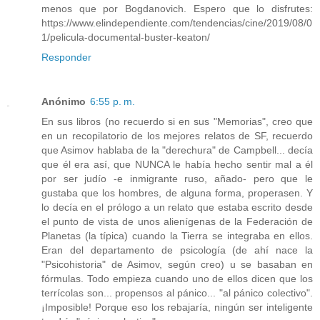
menos que por Bogdanovich. Espero que lo disfrutes:
https://www.elindependiente.com/tendencias/cine/2019/08/0
1/pelicula-documental-buster-keaton/
Responder
Anónimo
6:55 p. m.
En sus libros (no recuerdo si en sus "Memorias", creo que
en un recopilatorio de los mejores relatos de SF, recuerdo
que Asimov hablaba de la "derechura" de Campbell... decía
que él era así, que NUNCA le había hecho sentir mal a él
por ser judío -e inmigrante ruso, añado- pero que le
gustaba que los hombres, de alguna forma, properasen. Y
lo decía en el prólogo a un relato que estaba escrito desde
el punto de vista de unos alienígenas de la Federación de
Planetas (la típica) cuando la Tierra se integraba en ellos.
Eran del departamento de psicología (de ahí nace la
"Psicohistoria" de Asimov, según creo) u se basaban en
fórmulas. Todo empieza cuando uno de ellos dicen que los
terrícolas son... propensos al pánico... "al pánico colectivo".
¡Imposible! Porque eso los rebajaría, ningún ser inteligente