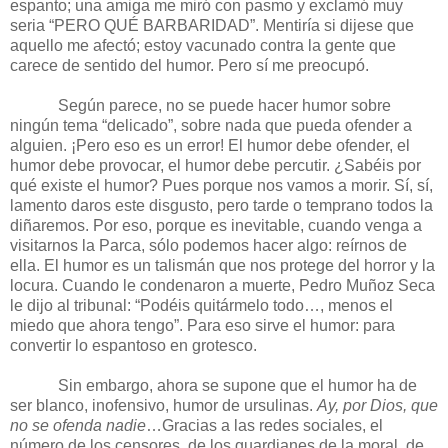
espanto; una amiga me miró con pasmo y exclamó muy
seria “PERO QUÉ BARBARIDAD”. Mentiría si dijese que
aquello me afectó; estoy vacunado contra la gente que
carece de sentido del humor. Pero sí me preocupó.
Según parece, no se puede hacer humor sobre
ningún tema “delicado”, sobre nada que pueda ofender a
alguien. ¡Pero eso es un error! El humor debe ofender, el
humor debe provocar, el humor debe percutir. ¿Sabéis por
qué existe el humor? Pues porque nos vamos a morir. Sí, sí,
lamento daros este disgusto, pero tarde o temprano todos la
diñaremos. Por eso, porque es inevitable, cuando venga a
visitarnos la Parca, sólo podemos hacer algo: reírnos de
ella. El humor es un talismán que nos protege del horror y la
locura. Cuando le condenaron a muerte, Pedro Muñoz Seca
le dijo al tribunal: “Podéis quitármelo todo…, menos el
miedo que ahora tengo”. Para eso sirve el humor: para
convertir lo espantoso en grotesco.
Sin embargo, ahora se supone que el humor ha de
ser blanco, inofensivo, humor de ursulinas.
Ay, por Dios, que
no se ofenda nadie
…Gracias a las redes sociales, el
número de los censores, de los guardianes de la moral, de