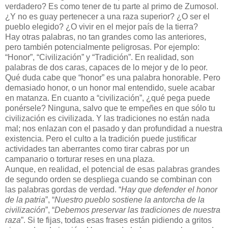
verdadero? Es como tener de tu parte al primo de Zumosol.
¿Y no es guay pertenecer a una raza superior? ¿O ser el
pueblo elegido? ¿O vivir en el mejor país de la tierra?
Hay otras palabras, no tan grandes como las anteriores,
pero también potencialmente peligrosas. Por ejemplo:
“Honor”, “Civilización” y “Tradición”. En realidad, son
palabras de dos caras, capaces de lo mejor y de lo peor.
Qué duda cabe que “honor” es una palabra honorable. Pero
demasiado honor, o un honor mal entendido, suele acabar
en matanza. En cuanto a “civilización”, ¿qué pega puede
ponérsele? Ninguna, salvo que te empeñes en que sólo tu
civilización es civilizada. Y las tradiciones no están nada
mal; nos enlazan con el pasado y dan profundidad a nuestra
existencia. Pero el culto a la tradición puede justificar
actividades tan aberrantes como tirar cabras por un
campanario o torturar reses en una plaza.
Aunque, en realidad, el potencial de esas palabras grandes
de segundo orden se despliega cuando se combinan con
las palabras gordas de verdad. “
Hay que defender el honor
de la patria
”, “
Nuestro pueblo sostiene la antorcha de la
civilización
”, “
Debemos preservar las tradiciones de nuestra
raza
”. Si te fijas, todas esas frases están pidiendo a gritos