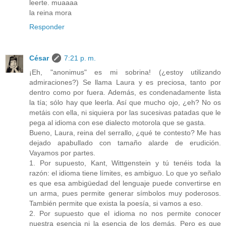
leerte. muaaaa
la reina mora
Responder
César
7:21 p. m.
¡Eh, "anonimus" es mi sobrina! (¿estoy utilizando
admiraciones?) Se llama Laura y es preciosa, tanto por
dentro como por fuera. Además, es condenadamente lista
la tía; sólo hay que leerla. Así que mucho ojo, ¿eh? No os
metáis con ella, ni siquiera por las sucesivas patadas que le
pega al idioma con ese dialecto motorola que se gasta.
Bueno, Laura, reina del serrallo, ¿qué te contesto? Me has
dejado apabullado con tamaño alarde de erudición.
Vayamos por partes.
1. Por supuesto, Kant, Wittgenstein y tú tenéis toda la
razón: el idioma tiene límites, es ambiguo. Lo que yo señalo
es que esa ambigüedad del lenguaje puede convertirse en
un arma, pues permite generar símbolos muy poderosos.
También permite que exista la poesía, si vamos a eso.
2. Por supuesto que el idioma no nos permite conocer
nuestra esencia ni la esencia de los demás. Pero es que