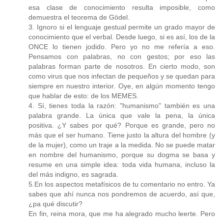
esa clase de conocimiento resulta imposible, como
demuestra el teorema de Gödel.
3. Ignoro si el lenguaje gestual permite un grado mayor de
conocimiento que el verbal. Desde luego, si es así, los de la
ONCE lo tienen jodido. Pero yo no me refería a eso.
Pensamos con palabras, no con gestos; por eso las
palabras forman parte de nosotros. En cierto modo, son
como virus que nos infectan de pequeños y se quedan para
siempre en nuestro interior. Oye, en algún momento tengo
que hablar de esto: de los MEMES.
4. Sí, tienes toda la razón: "humanismo" también es una
palabra grande. La única que vale la pena, la única
positiva. ¿Y sabes por qué? Porque es grande, pero no
más que el ser humano. Tiene justo la altura del hombre (y
de la mujer), como un traje a la medida. No se puede matar
en nombre del humanismo, porque su dogma se basa y
resume en una simple idea: toda vida humana, incluso la
del más indigno, es sagrada.
5.En los aspectos metafísicos de tu comentario no entro. Ya
sabes que ahí nunca nos pondremos de acuerdo, así que,
¿pa qué discutir?
En fin, reina mora, que me ha alegrado mucho leerte. Pero