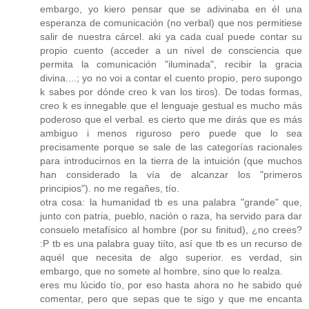
embargo, yo kiero pensar que se adivinaba en él una
esperanza de comunicación (no verbal) que nos permitiese
salir de nuestra cárcel. aki ya cada cual puede contar su
propio cuento (acceder a un nivel de consciencia que
permita la comunicación "iluminada", recibir la gracia
divina....; yo no voi a contar el cuento propio, pero supongo
k sabes por dónde creo k van los tiros). De todas formas,
creo k es innegable que el lenguaje gestual es mucho más
poderoso que el verbal. es cierto que me dirás que es más
ambiguo i menos riguroso pero puede que lo sea
precisamente porque se sale de las categorías racionales
para introducirnos en la tierra de la intuición (que muchos
han considerado la vía de alcanzar los "primeros
principios"). no me regañes, tío.
otra cosa: la humanidad tb es una palabra "grande" que,
junto con patria, pueblo, nación o raza, ha servido para dar
consuelo metafísico al hombre (por su finitud), ¿no crees?
:P tb es una palabra guay tiíto, así que tb es un recurso de
aquél que necesita de algo superior. es verdad, sin
embargo, que no somete al hombre, sino que lo realza.
eres mu lúcido tío, por eso hasta ahora no he sabido qué
comentar, pero que sepas que te sigo y que me encanta