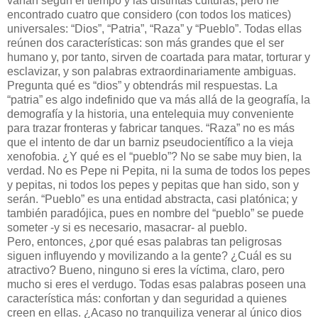
varían según el tiempo y las distintas culturas, pero he
encontrado cuatro que considero (con todos los matices)
universales: “Dios”, “Patria”, “Raza” y “Pueblo”. Todas ellas
reúnen dos características: son más grandes que el ser
humano y, por tanto, sirven de coartada para matar, torturar y
esclavizar, y son palabras extraordinariamente ambiguas.
Pregunta qué es “dios” y obtendrás mil respuestas. La
“patria” es algo indefinido que va más allá de la geografía, la
demografía y la historia, una entelequia muy conveniente
para trazar fronteras y fabricar tanques. “Raza” no es más
que el intento de dar un barniz pseudocientífico a la vieja
xenofobia. ¿Y qué es el “pueblo”? No se sabe muy bien, la
verdad. No es Pepe ni Pepita, ni la suma de todos los pepes
y pepitas, ni todos los pepes y pepitas que han sido, son y
serán. “Pueblo” es una entidad abstracta, casi platónica; y
también paradójica, pues en nombre del “pueblo” se puede
someter -y si es necesario, masacrar- al pueblo.
Pero, entonces, ¿por qué esas palabras tan peligrosas
siguen influyendo y movilizando a la gente? ¿Cuál es su
atractivo? Bueno, ninguno si eres la víctima, claro, pero
mucho si eres el verdugo. Todas esas palabras poseen una
característica más: confortan y dan seguridad a quienes
creen en ellas. ¿Acaso no tranquiliza venerar al único dios