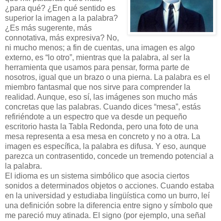
¿para qué? ¿En qué sentido es
superior la imagen a la palabra?
¿Es más sugerente, más
connotativa, más expresiva? No,
ni mucho menos; a fin de cuentas, una imagen es algo
externo, es “lo otro”, mientras que la palabra, al ser la
herramienta que usamos para pensar, forma parte de
nosotros, igual que un brazo o una pierna. La palabra es el
miembro fantasmal que nos sirve para comprender la
realidad. Aunque, eso sí, las imágenes son mucho más
concretas que las palabras. Cuando dices “mesa”, estás
refiriéndote a un espectro que va desde un pequeño
escritorio hasta la Tabla Redonda, pero una foto de una
mesa representa a esa mesa en concreto y no a otra. La
imagen es específica, la palabra es difusa. Y eso, aunque
parezca un contrasentido, concede un tremendo potencial a
la palabra.
El idioma es un sistema simbólico que asocia ciertos
sonidos a determinados objetos o acciones. Cuando estaba
en la universidad y estudiaba lingüística como un burro, leí
una definición sobre la diferencia entre signo y símbolo que
me pareció muy atinada. El signo (por ejemplo, una señal