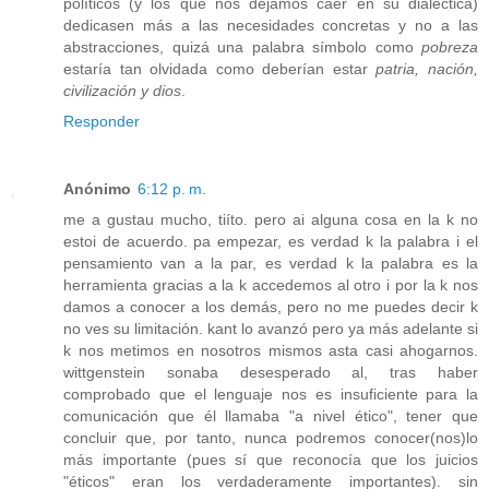
políticos (y los que nos dejamos caer en su dialéctica)
dedicasen más a las necesidades concretas y no a las
abstracciones, quizá una palabra símbolo como
pobreza
estaría tan olvidada como deberían estar
patria, nación,
civilización y dios
.
Responder
Anónimo
6:12 p. m.
me a gustau mucho, tiíto. pero ai alguna cosa en la k no
estoi de acuerdo. pa empezar, es verdad k la palabra i el
pensamiento van a la par, es verdad k la palabra es la
herramienta gracias a la k accedemos al otro i por la k nos
damos a conocer a los demás, pero no me puedes decir k
no ves su limitación. kant lo avanzó pero ya más adelante si
k nos metimos en nosotros mismos asta casi ahogarnos.
wittgenstein sonaba desesperado al, tras haber
comprobado que el lenguaje nos es insuficiente para la
comunicación que él llamaba "a nivel ético", tener que
concluir que, por tanto, nunca podremos conocer(nos)lo
más importante (pues sí que reconocía que los juicios
"éticos" eran los verdaderamente importantes). sin