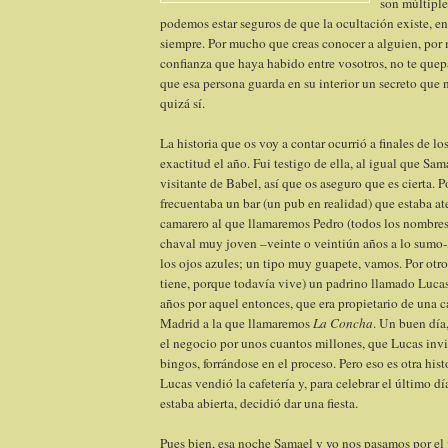
son múltiples
podemos estar seguros de que la ocultación existe, e
siempre. Por mucho que creas conocer a alguien, por
confianza que haya habido entre vosotros, no te que
que esa persona guarda en su interior un secreto que n
quizá sí.
La historia que os voy a contar ocurrió a finales de l
exactitud el año. Fui testigo de ella, al igual que Sam
visitante de Babel, así que os aseguro que es cierta. 
frecuentaba un bar (un pub en realidad) que estaba a
camarero al que llamaremos Pedro (todos los nombres 
chaval muy joven –veinte o veintiún años a lo sumo-,
los ojos azules; un tipo muy guapete, vamos. Por otro
tiene, porque todavía vive) un padrino llamado Luca
años por aquel entonces, que era propietario de una ca
Madrid a la que llamaremos
La Concha
. Un buen día
el negocio por unos cuantos millones, que Lucas invi
bingos, forrándose en el proceso. Pero eso es otra hist
Lucas vendió la cafetería y, para celebrar el último d
estaba abierta, decidió dar una fiesta.
Pues bien, esa noche Samael y yo nos pasamos por el