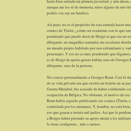
hasta bien entrada mi primera juventud, y aún ahora,
aunque me los sé de memoria, releo alguno de mis tít
podéis ver, soy un fanático.
Así pues, no es el propósito de esta entrada hacer una 
comics de Tintín; ¿cómo ser ecuánime con lo que u
ponderado que puedo decir de Hergé es que era un ex
dibujante, un magnífico narrador, un excelente diseña
un mundo propio habitado por una estimulante y vari
personajes. Y eso no es muy ponderado que digamos,
es de Hergé de quien quiero hablar, sino de Georges
dibujante, sino de la persona.
No conocí personalmente a Georges Remi. Casi lo ún
de su vida privada era que existía un borrón en su pa
Guerra Mundial, fue acusado de haber colaborado con
ocupación de Bélgica. No obstante, el motivo de esa
Remi había seguido publicando sus comics (Tintín, cl
controlada por los alemanes. Y, hombre, no está bien
eso que gasear a treinta mil judíos. Así que le perdon
a Borges haber prestado su apoyo moral a los militare
lo tiene cualquiera... más o menos.