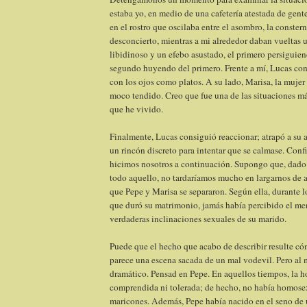
estaba yo, en medio de una cafetería atestada de gent
en el rostro que oscilaba entre el asombro, la conster
desconcierto, mientras a mi alrededor daban vueltas 
libidinoso y un efebo asustado, el primero persiguie
segundo huyendo del primero. Frente a mí, Lucas co
con los ojos como platos. A su lado, Marisa, la mujer 
moco tendido. Creo que fue una de las situaciones má
que he vivido.
Finalmente, Lucas consiguió reaccionar; atrapó a su a
un rincón discreto para intentar que se calmase. Conf
hicimos nosotros a continuación. Supongo que, dado
todo aquello, no tardaríamos mucho en largarnos de al
que Pepe y Marisa se separaron. Según ella, durante l
que duró su matrimonio, jamás había percibido el men
verdaderas inclinaciones sexuales de su marido.
Puede que el hecho que acabo de describir resulte có
parece una escena sacada de un mal vodevil. Pero al
dramático. Pensad en Pepe. En aquellos tiempos, la 
comprendida ni tolerada; de hecho, no había homosex
maricones. Además, Pepe había nacido en el seno de u