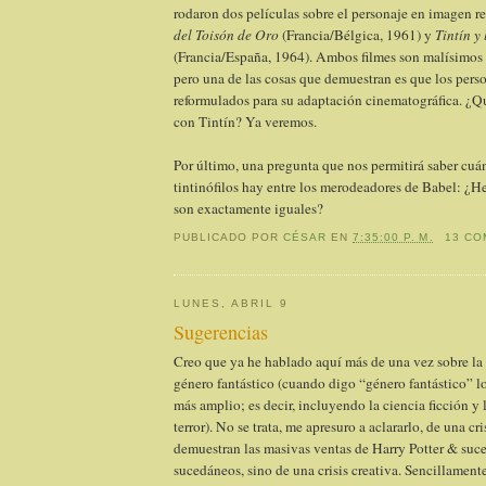
rodaron dos películas sobre el personaje en imagen r
del Toisón de Oro
(Francia/Bélgica, 1961) y
Tintín y 
(Francia/España, 1964). Ambos filmes son malísimos
pero una de las cosas que demuestran es que los pers
reformulados para su adaptación cinematográfica. ¿Qu
con Tintín? Ya veremos.
Por último, una pregunta que nos permitirá saber cuá
tintinófilos hay entre los merodeadores de Babel: ¿
son exactamente iguales?
PUBLICADO POR
CÉSAR
EN
7:35:00 P. M.
13 CO
LUNES, ABRIL 9
Sugerencias
Creo que ya he hablado aquí más de una vez sobre la a
género fantástico (cuando digo “género fantástico” l
más amplio; es decir, incluyendo la ciencia ficción y 
terror). No se trata, me apresuro a aclararlo, de una c
demuestran las masivas ventas de Harry Potter & suc
sucedáneos, sino de una crisis creativa. Sencillamente