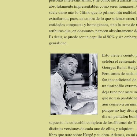
personas interesantísimas, y he conocido a artistas mu
absolutamente impresentables como seres humanos. 
suele darse más lo último que lo primero. En realida
extrañarnos, pues, en contra de lo que solemos creer,
entidades compactas y homogéneas, sino la suma de 
atributos que, en ocasiones, parecen absolutamente d
Es decir, se puede ser un capullo al 90% y sin embar
genialidad.
Esto viene a cuento 
celebra el centenari
Georges Remi, Hergé,
Pero, antes de nada, 
fan incondicional de
un tintinófilo extrem
deja tupé por mera i
que no usa pantalon
aún conserva un mín
porque no hay dios q
día un pantalón bom
supuesto, la colección completa de los álbumes de Ti
distintas versiones de cada uno de ellos, y adquiero 
libro que trate sobre Hergé y su obra. Además, en mi 