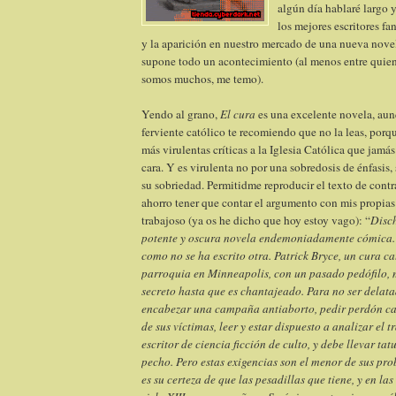
algún día hablaré largo 
los mejores escritores fa
y la aparición en nuestro mercado de una nueva nove
supone todo un acontecimiento (al menos entre quien
somos muchos, me temo).
Yendo al grano,
El cura
es una excelente novela, aun
ferviente católico te recomiendo que no la leas, porqu
más virulentas críticas a la Iglesia Católica que jamá
cara. Y es virulenta no por una sobredosis de énfasis,
su sobriedad. Permitidme reproducir el texto de contr
ahorro tener que contar el argumento con mis propias
trabajoso (ya os he dicho que hoy estoy vago): “
Disch
potente y oscura novela endemoniadamente cómica.
como no se ha escrito otra. Patrick Bryce, un cura c
parroquia en Minneapolis, con un pasado pedófilo, 
secreto hasta que es chantajeado. Para no ser delata
encabezar una campaña antiaborto, pedir perdón ca
de sus víctimas, leer y estar dispuesto a analizar el 
escritor de ciencia ficción de culto, y debe llevar ta
pecho. Pero estas exigencias son el menor de sus pro
es su certeza de que las pesadillas que tiene, y en la