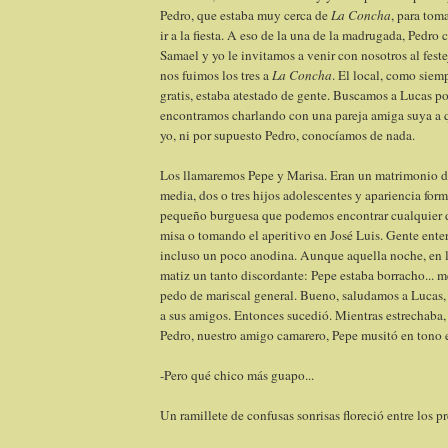
Pedro, que estaba muy cerca de
La Concha
, para tom
ir a la fiesta. A eso de la una de la madrugada, Pedro 
Samael y yo le invitamos a venir con nosotros al feste
nos fuimos los tres a
La Concha
. El local, como siem
gratis, estaba atestado de gente. Buscamos a Lucas por
encontramos charlando con una pareja amiga suya a q
yo, ni por supuesto Pedro, conocíamos de nada.
Los llamaremos Pepe y Marisa. Eran un matrimonio d
media, dos o tres hijos adolescentes y apariencia forma
pequeño burguesa que podemos encontrar cualquier d
misa o tomando el aperitivo en José Luis. Gente ent
incluso un poco anodina. Aunque aquella noche, en la
matiz un tanto discordante: Pepe estaba borracho... m
pedo de mariscal general. Bueno, saludamos a Lucas,
a sus amigos. Entonces sucedió. Mientras estrechaba,
Pedro, nuestro amigo camarero, Pepe musitó en tono e
-Pero qué chico más guapo...
Un ramillete de confusas sonrisas floreció entre los pr