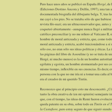
Pero hace unos años se publicó en España
Hergé
, de
(Ediciones Destino Áncora y Delfín, 1997), una tan
documentada biografía del dibujante belga. Y, tras l
me cayó a los pies. No se trataba sólo de que hubies
revista filo-nazi; era un ultraconservador que, antes y
coqueteó abiertamente –aunque nunca llegó a militar-
católico preconciliar (y no me refiero al Vaticano II, 
hombre de moral anticuada y estricta, que, como tod
moral anticuada y estricta, acabó traicionándose a sí
sólo eso, no eran sólo sus ideas políticas y éticas. L
las páginas del libro de Assouline (y no se trata de un
Hergé, ni mucho menos) es la de un hombre autoritario
ególatra y egoísta, un hombre atormentado por sus co
mismo tiempo, inflexible en sus creencias. Es decir, e
persona con la que no me iría ni a tomar una caña al b
era el creador de mi querido Tintín.
Reconozco que al principio esto me desconcertó. ¿C
tanto la obra creativa de (en mi opinión) semejante i
que, con el tiempo, las ideas de Remi fueron evoluci
queda patente en su obra, sobre todo en
Tintín en el 
la Castafiore
, pero estoy seguro de que siguió siendo