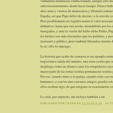
verdaderas tendencias estaba tomada, aunque sólo fu
subconscientemente, desde hacía tiempo. Franco habí
años atrás y vientos de democracia y libertad comenz
España, así que Pepe debió de decirse:
a la mierda to
Pero posiblemente no lograba reunir el valor necesari
definitivo; hasta que una noche, desinhibido por lo
trasegados, y ante la visión del bello efebo Pedro, P
los hechos son más elocuentes que las palabras, y por 
insensato y público, pero también liberador, intento 
lo sé; sólo lo supongo.
La historia que acabo de contaros es un ejemplo ent
tragicómica salida del armario, una zona oculta que 
despliega como un abanico ante los estupefactos ojos
mayor parte de las zonas ocultas permanecen ocultas 
Por eso, cuando mires a tu pareja, cuando estés con tu
hermanos, o con tus mas cercanos amigos, puedes est
ellos ocultan algo, de que ninguno es exactamente co
Lo cual, por supuesto, me incluye también a mí.
PUBLICADO POR
CÉSAR
EN
12:23:00 P. M.
14 C