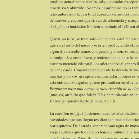
produce actualmente resulta, salvo contadas excepci
repetitivo y aburrido. Además, el problema no es tant
relevantes, sino la casi total ausencia de autores más
de nuevos creadores que sirvan de referencia y marq
si el género fantástico hubiera cambiado el I+D por el
Quizá, no lo sé, se trate sólo de una crisis del fantás
que en el resto del mundo se estén produciendo obras
algún día descubriremos con pasmo y alborozo, aunq
conmigo. Sea como fuere, y teniendo en cuenta las n
nuestro mercado editorial, los aficionados al género
de capa caída. Concretamente, desde la década de los
muchas y no voy ni siquiera enumerarlas, porque no es
esta entrada. Si alguien quiere profundizar en el tem
Propuesta para una nueva caracterización de la cien
(masivo) artículo que Julián Díez ha publicado en la 
Hélice (si quieres leerlo, pincha
AQUÍ
).
La cuestión es, ¿qué podemos hacer los aficionados al
novedades que nos llegan resultan tan insatisfactorias
por supuesto. De entrada, esperar como agua de mayo
viejos autores que todavía no han sucumbido a la sen
con Christopher Priest (lo malo es que no se me ocu