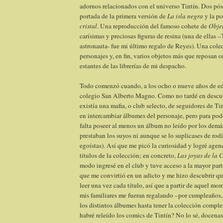
adornos relacionados con el universo Tintín. Dos pós
portada de la primera versión de
La isla negra
y la p
cristal
. Una reproducción del famoso cohete de
Objet
carísimas y preciosas figuras de resina (una de ellas –
astronauta- fue mi último regalo de Reyes). Una cole
personajes y, en fin, varios objetos más que reposan o
estantes de las librerías de mi despacho.
Todo comenzó cuando, a los ocho o nueve años de eda
colegio San Alberto Magno. Como no tardé en descub
existía una mafia, o club selecto, de seguidores de Tin
en intercambiar álbumes del personaje, pero para pod
falta poseer al menos un álbum no leído por los demás;
prestaban los suyos ni aunque se lo suplicases de rodi
egoístas). Así que me picó la curiosidad y logré agen
títulos de la colección; en concreto,
Las joyas de la C
modo ingresé en el club y tuve acceso a la mayor par
que me convirtió en un adicto y me hizo descubrir q
leer una vez cada título, así que a partir de aquel m
mis familiares me fueran regalando –por cumpleaños, 
los distintos álbumes hasta tener la colección compl
habré releído los comics de Tintín? No lo sé, docenas