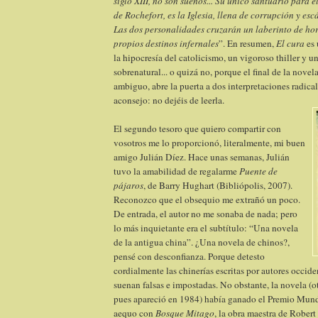
siglo XIII, no son sueños... Su único santuario para é
de Rochefort, es la Iglesia, llena de corrupción y es
Las dos personalidades cruzarán un laberinto de hor
propios destinos infernales
”. En resumen,
El cura
es 
la hipocresía del catolicismo, un vigoroso thiller y un
sobrenatural... o quizá no, porque el final de la novel
ambiguo, abre la puerta a dos interpretaciones radical
aconsejo: no dejéis de leerla.
El segundo tesoro que quiero compartir con
vosotros me lo proporcionó, literalmente, mi buen
amigo Julián Díez. Hace unas semanas, Julián
tuvo la amabilidad de regalarme
Puente de
pájaros
, de Barry Hughart (Bibliópolis, 2007).
Reconozco que el obsequio me extrañó un poco.
De entrada, el autor no me sonaba de nada; pero
lo más inquietante era el subtítulo: “Una novela
de la antigua china”. ¿Una novela de chinos?,
pensé con desconfianza. Porque detesto
cordialmente las chinerías escritas por autores occid
suenan falsas e impostadas. No obstante, la novela (o
pues apareció en 1984) había ganado el Premio Mund
aequo con
Bosque Mitago
, la obra maestra de Rober