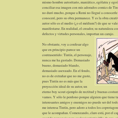
mismo hombre autoritario, maniático, ególatra y ego
conciliar esa imagen con mis adorados comics de Tin
no duró mucho, porque a Remi no llegué a conocerle 
conoceré, pero su obra permanece. Y es la obra creati
autor sólo es el medio (¿o el médium?) de que se vale
manifestarse. En realidad, el creador, su naturaleza 
defectos y virtudes personales, importan un carajo.
No obstante, voy a confesar algo
que en principio parece un
contrasentido: Tintín, el personaje,
nunca me ha gustado. Demasiado
bueno, demasiado blando,
demasiado asexuado. En el fondo,
no es de extrañar que no me guste,
pues Tintín no es más que la
proyección ideal de su autor, un
eterno boy scout ejemplo de rectitud y buenas costum
vamos. Y sólo le perdono porque alguien que tiene t
interesantes amigos y enemigos no puede ser del todo
me interesa Tintín, pero adoro a todos los coprotagon
que le acompañan. Comenzando, claro está, por el ca