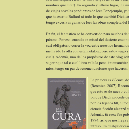
nombres que citar). En segundo y último lugar, ir a nu
de viejas novelas pendientes de leer. Por ejemplo, yo 
que ha escrito Ballard ni todo lo que escribió Dick, 
tengo excesivas ganas de leer las obras completa del l
En fin, el fantástico se ha convertido para muchos de 
páramo. Por eso, cuando en mitad del desierto encont
casi obligatorio correr la voz entre nuestros hermano
me ha ido la olla con esta metáfora, pero estoy vago y 
cual). Además, uno de los propósitos de este blog so
sugerir que tal o cual libro vale la pena, intercambiar
míos, tengo un par de recomendaciones que haceros.
La primera es
El cura
, d
(Berenice, 2007). Recon
que esto es de nuevo volv
porque Disch procede de
por los lejanos 60, el m
ciencia ficción alcanzó
Además,
El cura
fue pub
1994, así que nos llega 
retraso. En cualquier cas