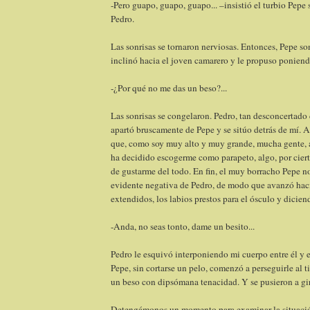
-Pero guapo, guapo, guapo... –insistió el turbio Pepe 
Pedro.
Las sonrisas se tornaron nerviosas. Entonces, Pepe son
inclinó hacia el joven camarero y le propuso poniend
-¿Por qué no me das un beso?...
Las sonrisas se congelaron. Pedro, tan desconcertado
apartó bruscamente de Pepe y se sitúo detrás de mí. 
que, como soy muy alto y muy grande, mucha gente, a
ha decidido escogerme como parapeto, algo, por ciert
de gustarme del todo. En fin, el muy borracho Pepe no
evidente negativa de Pedro, de modo que avanzó haci
extendidos, los labios prestos para el ósculo y dicien
-Anda, no seas tonto, dame un besito...
Pedro le esquivó interponiendo mi cuerpo entre él y 
Pepe, sin cortarse un pelo, comenzó a perseguirle al
un beso con dipsómana tenacidad. Y se pusieron a gir
Detengámonos un momento para examinar la situació