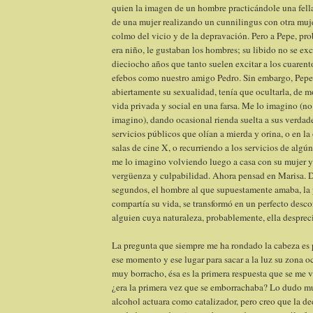
quien la imagen de un hombre practicándole una fella
de una mujer realizando un cunnilingus con otra muje
colmo del vicio y de la depravación. Pero a Pepe, p
era niño, le gustaban los hombres; su libido no se exc
dieciocho años que tanto suelen excitar a los cuarent
efebos como nuestro amigo Pedro. Sin embargo, Pepe
abiertamente su sexualidad, tenía que ocultarla, de 
vida privada y social en una farsa. Me lo imagino (no 
imagino), dando ocasional rienda suelta a sus verdad
servicios públicos que olían a mierda y orina, o en la
salas de cine X, o recurriendo a los servicios de algún
me lo imagino volviendo luego a casa con su mujer y 
vergüenza y culpabilidad. Ahora pensad en Marisa. D
segundos, el hombre al que supuestamente amaba, la 
compartía su vida, se transformó en un perfecto desc
alguien cuya naturaleza, probablemente, ella desprec
La pregunta que siempre me ha rondado la cabeza es
ese momento y ese lugar para sacar a la luz su zona o
muy borracho, ésa es la primera respuesta que se me v
¿era la primera vez que se emborrachaba? Lo dudo m
alcohol actuara como catalizador, pero creo que la de