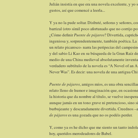
Julián insistía en que era una novela excelente, y yo 
gustos, así que comencé a leerla...
Y ya no la pude soltar. Disfruté, señoras y señores, 
barrizal (otro símil poco afortunado que no corrijo po
¿Cómo definir
Puente de pájaros
? Divertida, caprich
ingeniosa y, sorprendentemente, también poética. La
un relato picaresco- narra las peripecias del campe
y del sabio Li Kao en su búsqueda de la Gran Raíz de
medio de una China medieval absolutamente inventa
verdadero subtítulo de la novela es “A Novel of an 
Never Was”. Es decir: una novela de una antigua Chi
Puente de pájaros
, amigos míos, es una obra sencilla
relato lleno de humor e imaginación que, en ocasion
la historia que da nombre al título, se vuelve inesper
aunque jamás en un tono grave ni pretencioso, sino s
burbujeante y descaradamente divertida. Creednos –a
de pájaros
es una gozada que no os podéis perder.
Y, como ya os he dicho que me siento un tanto indole
hoy, queridos merodeadores de Babel.