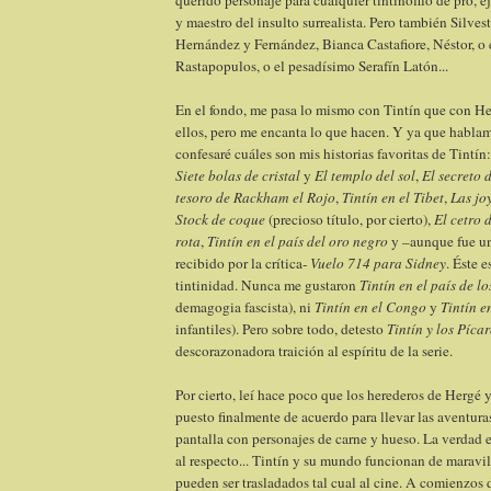
querido personaje para cualquier tintinófilo de pro,
y maestro del insulto surrealista. Pero también Silves
Hernández y Fernández, Bianca Castafiore, Néstor, o
Rastapopulos, o el pesadísimo Serafín Latón...
En el fondo, me pasa lo mismo con Tintín que con H
ellos, pero me encanta lo que hacen. Y ya que hablam
confesaré cuáles son mis historias favoritas de Tintín
Siete bolas de cristal
y
El templo del sol
,
El secreto 
tesoro de Rackham el Rojo
,
Tintín en el Tibet
,
Las jo
Stock de coque
(precioso título, por cierto),
El cetro 
rota
,
Tintín en el país del oro negro
y –aunque fue u
recibido por la crítica-
Vuelo 714 para Sidney
. Éste e
tintinidad. Nunca me gustaron
Tintín en el país de lo
demagogia fascista), ni
Tintín en el Congo
y
Tintín 
infantiles). Pero sobre todo, detesto
Tintín y los Píca
descorazonadora traición al espíritu de la serie.
Por cierto, leí hace poco que los herederos de Hergé 
puesto finalmente de acuerdo para llevar las aventuras
pantalla con personajes de carne y hueso. La verdad 
al respecto... Tintín y su mundo funcionan de maravi
pueden ser trasladados tal cual al cine. A comienzos d